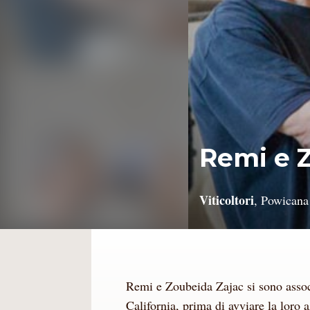
Remi e 
Viticoltori
, Powicana 
Remi e Zoubeida Zajac si sono assoc
California, prima di avviare la loro