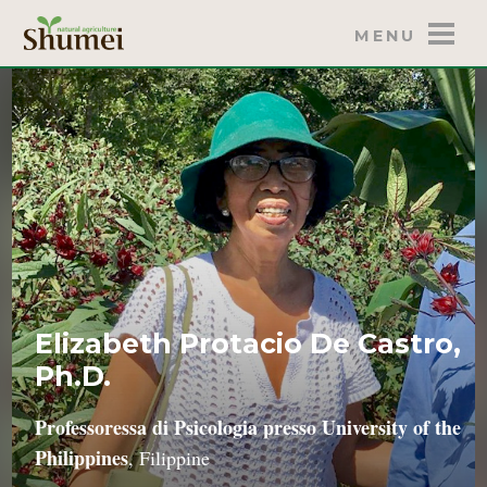
MENU
Elizabeth Protacio De Castro,
Ph.D.
Professoressa di Psicologia presso University of the
Philippines
, Filippine