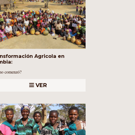
nsformación Agricola en
mbia:
o comenzó?
VER